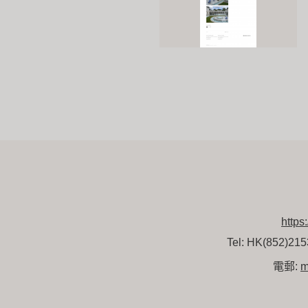
https
Tel: HK(852)21
電郵:
m